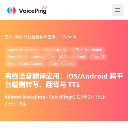
跳转到主要内容
首页
/
博客
/
离线语音翻译应用：iOS/Android 跨平台端侧转写、翻译与 TTS
Speech Translation
On-Device AI
Offline Translation
SenseVoice
sherpa-onnx
iOS
Android
Edge AI
System Audio Capture
Cross-Platform
离线语音翻译应用：iOS/Android 跨平
台端侧转写、翻译与 TTS
Akinori Nakajima - VoicePing
2026年2月16日
2 分钟阅读