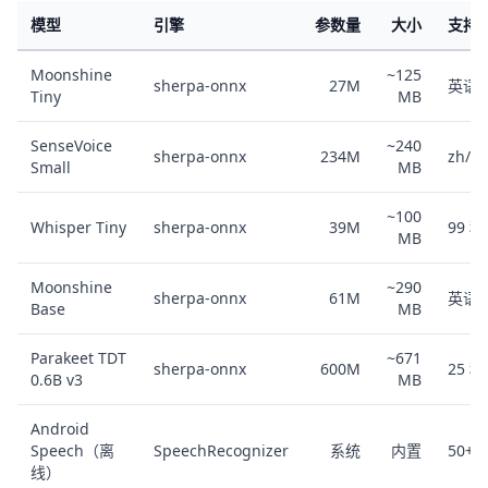
模型
引擎
参数量
大小
支持
Moonshine
~125
sherpa-onnx
27M
英语
Tiny
MB
SenseVoice
~240
sherpa-onnx
234M
zh/en
Small
MB
~100
Whisper Tiny
sherpa-onnx
39M
99 
MB
Moonshine
~290
sherpa-onnx
61M
英语
Base
MB
Parakeet TDT
~671
sherpa-onnx
600M
25 
0.6B v3
MB
Android
Speech（离
SpeechRecognizer
系统
内置
50+
线）