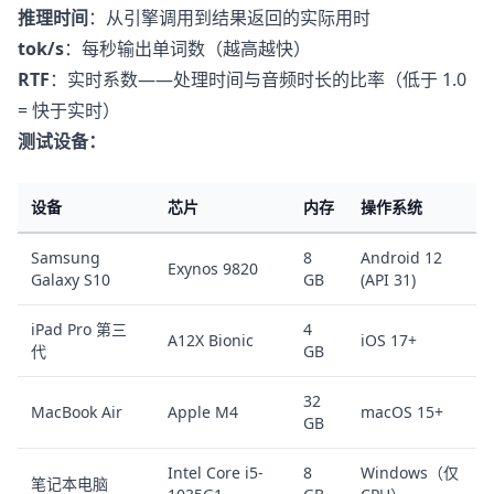
推理时间
：从引擎调用到结果返回的实际用时
tok/s
：每秒输出单词数（越高越快）
RTF
：实时系数——处理时间与音频时长的比率（低于 1.0
= 快于实时）
测试设备：
设备
芯片
内存
操作系统
Samsung
8
Android 12
Exynos 9820
Galaxy S10
GB
(API 31)
iPad Pro 第三
4
A12X Bionic
iOS 17+
代
GB
32
MacBook Air
Apple M4
macOS 15+
GB
Intel Core i5-
8
Windows（仅
笔记本电脑