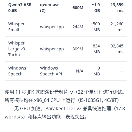
Qwen3 ASR
qwen-asr
~1.9
13,359
600M
0.6B
(C)
GB
ms
Whisper
~500
21,260
whisper.cpp
244M
Small
MB
ms
Whisper
~834
92,845
Large v3
whisper.cpp
809M
MB
ms
Turbo
Windows
Windows
0
N/A
—
Speech
Speech API
MB
使用 11 秒 JFK 就职演说音频片段（22 个单词）进行测试。
所有模型均在 x86_64 CPU 上运行（i5-1035G1, 4C/8T）
——无 GPU 加速。Parakeet TDT v2 兼具快速推理（17.8
words/s）和标点输出功能，表现突出。