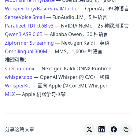
Whisper Tiny/Base/Small/Turbo
— OpenAI，99 种语言
SenseVoice Small
— FunAudioLLM，5 种语言
Parakeet TDT 0.6B v3
— NVIDIA NeMo，25 种欧洲语言
Qwen3 ASR 0.6B
— Alibaba Qwen，30 种语言
Zipformer Streaming
— Next-gen Kaldi，英语
Omnilingual 300M
— MMS，1,600+ 种语言
推理引擎：
sherpa-onnx
— Next-gen Kaldi ONNX Runtime
whisper.cpp
— OpenAI Whisper 的 C/C++ 移植
WhisperKit
— 面向 Apple 的 CoreML Whisper
MLX
— Apple 机器学习框架
分享这篇文章