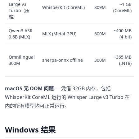
Large v3
~1 GB
WhisperKit (CoreML)
809M
Turbo（压
(CoreML)
缩）
Qwen3 ASR
~400 MB
MLX (Metal GPU)
600M
0.6B (MLX)
(4-bit)
Omnilingual
~365 MB
sherpa-onnx offline
300M
300M
(INT8)
macOS 无 OOM 问题
— 凭借 32GB 内存，包括
WhisperKit CoreML 运行的 Whisper Large v3 Turbo 在
内的所有模型均可正常运行。
Windows 结果