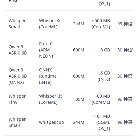
Base
Q5_1)
Whisper
WhisperKit
~500 MB
244M
99 种语言
Small
(CoreML)
(CoreML)
Pure C
Qwen3
(ARM
600M
~1.8 GB
30 种语言
ASR 0.6B
NEON)
Qwen3
ONNX
~1.6 GB
ASR 0.6B
Runtime
600M
30 种语言
(INT8)
(ONNX)
(INT8)
Whisper
WhisperKit
~80 MB
39M
99 种语言
Tiny
(CoreML)
(CoreML)
~181 MB
Whisper
whisper.cpp
244M
(GGML
99 种语言
Small
Q5_1)