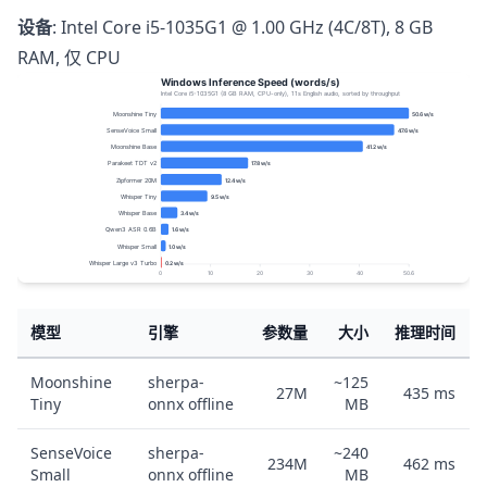
设备
: Intel Core i5-1035G1 @ 1.00 GHz (4C/8T), 8 GB
RAM, 仅 CPU
模型
引擎
参数量
大小
推理时间
Moonshine
sherpa-
~125
27M
435 ms
Tiny
onnx offline
MB
SenseVoice
sherpa-
~240
234M
462 ms
Small
onnx offline
MB