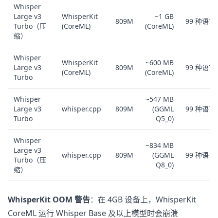
Whisper
Large v3
WhisperKit
~1 GB
809M
99 种语言
Turbo（压
(CoreML)
(CoreML)
缩）
Whisper
WhisperKit
~600 MB
Large v3
809M
99 种语言
(CoreML)
(CoreML)
Turbo
Whisper
~547 MB
Large v3
whisper.cpp
809M
(GGML
99 种语言
Turbo
Q5_0)
Whisper
~834 MB
Large v3
whisper.cpp
809M
(GGML
99 种语言
Turbo（压
Q8_0)
缩）
WhisperKit OOM 警告
：在 4GB 设备上，WhisperKit
CoreML 运行 Whisper Base 及以上模型时会崩溃