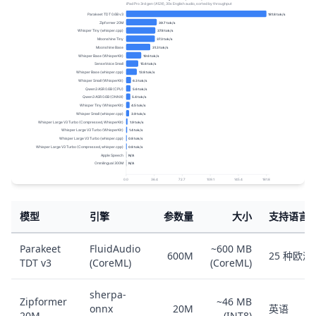
模型
引擎
参数量
大小
支持语言
Parakeet
FluidAudio
~600 MB
600M
25 种欧
TDT v3
(CoreML)
(CoreML)
sherpa-
Zipformer
~46 MB
onnx
20M
英语
20M
(INT8)