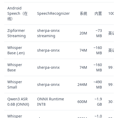
Android
Speech（在
SpeechRecognizer
系统
内置
100
线）
Zipformer
sherpa-onnx
~73
20M
英语
Streaming
streaming
MB
Whisper
~160
sherpa-onnx
74M
英语
Base (.en)
MB
Whisper
~160
sherpa-onnx
74M
99 
Base
MB
Whisper
~490
sherpa-onnx
244M
99 
Small
MB
Qwen3 ASR
ONNX Runtime
~1.9
600M
30 
0.6B (ONNX)
INT8
GB
Whisper
~1.0