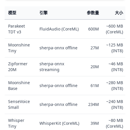
模型
引擎
参数量
大小
Parakeet
~600 MB
FluidAudio (CoreML)
600M
TDT v3
(CoreML)
Moonshine
~125 MB
sherpa-onnx offline
27M
Tiny
(INT8)
Zipformer
sherpa-onnx
~46 MB
20M
20M
streaming
(INT8)
Moonshine
~280 MB
sherpa-onnx offline
61M
Base
(INT8)
SenseVoice
~240 MB
sherpa-onnx offline
234M
Small
(INT8)
Whisper
~80 MB
WhisperKit (CoreML)
39M
Tiny
(CoreML)