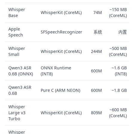
Whisper
~150 MB
WhisperKit (CoreML)
74M
Base
(CoreML)
Apple
SFSpeechRecognizer
系统
内置
Speech
Whisper
~500 MB
WhisperKit (CoreML)
244M
Small
(CoreML)
Qwen3 ASR
ONNX Runtime
~1.6 GB
600M
0.6B (ONNX)
(INT8)
(INT8)
Qwen3 ASR
Pure C (ARM NEON)
600M
~1.8 GB
0.6B
Whisper
~600 MB
Large v3
WhisperKit (CoreML)
809M
(CoreML)
Turbo
Whisper