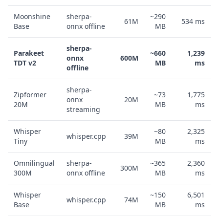
Moonshine
sherpa-
~290
61M
534 ms
Base
onnx offline
MB
sherpa-
Parakeet
~660
1,239
onnx
600M
TDT v2
MB
ms
offline
sherpa-
Zipformer
~73
1,775
onnx
20M
20M
MB
ms
streaming
Whisper
~80
2,325
whisper.cpp
39M
Tiny
MB
ms
Omnilingual
sherpa-
~365
2,360
300M
300M
onnx offline
MB
ms
Whisper
~150
6,501
whisper.cpp
74M
Base
MB
ms