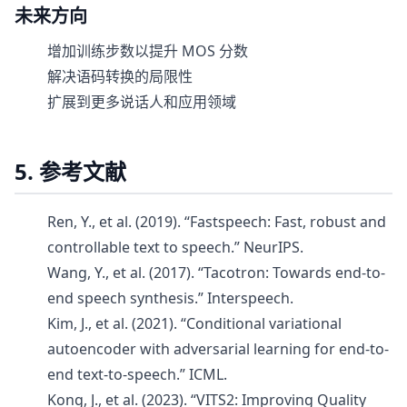
未来方向
增加训练步数以提升 MOS 分数
解决语码转换的局限性
扩展到更多说话人和应用领域
5. 参考文献
Ren, Y., et al. (2019). “Fastspeech: Fast, robust and
controllable text to speech.” NeurIPS.
Wang, Y., et al. (2017). “Tacotron: Towards end-to-
end speech synthesis.” Interspeech.
Kim, J., et al. (2021). “Conditional variational
autoencoder with adversarial learning for end-to-
end text-to-speech.” ICML.
Kong, J., et al. (2023). “VITS2: Improving Quality