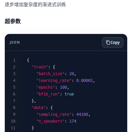
逐步增加复杂度的渐进式训练
超参数
JSON
Copy
"train"
"batch_size"
: 
20
"learning_rate"
: 
0.00001
"epochs"
: 
100
"bf16_run"
: 
true
"data"
"sampling_rate"
: 
44100
"n_speakers"
: 
174