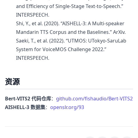
and Efficiency of Single-Stage Text-to-Speech.”
INTERSPEECH.
Shi, Y., et al. (2020). “AISHELL-3: A Multi-speaker
Mandarin TTS Corpus and the Baselines.” ArXiv.
Saeki, T., et al. (2022). “UTMOS: UTokyo-SaruLab
System for VoiceMOS Challenge 2022.”
INTERSPEECH.
资源
Bert-VITS2 代码仓库
：
github.com/fishaudio/Bert-VITS2
AISHELL-3 数据集
：
openslr.org/93