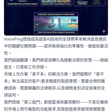
VoicePing透過成為語音AI技術的全球標準來解決語音通訊
中的關鍵任務問題——提供無與倫比的準確性、速度和靈活
性。
我們超越翻譯。我們將語音轉化為推動決策的智慧——跨越
語言、行業和工作流程。
市場上充斥著「差不多」的解決方案。我們服務於「差不
多」無法滿足的客戶:要求精度的製造車間、需要合規的醫
療諮詢、需要歸屬的法律程序,以及細微差別決定結果的全
球談判。
我們透過「第三扇門」創造藍海來贏得勝利——不是在擁擠
的市場上用可複製的功能競爭,而是創造競爭變得無關緊要