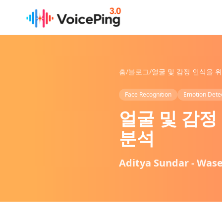
본문으로 건너뛰기
홈
/
블로그
/
Face Recognition
Emotion Dete
얼굴 및 감정
분석
Aditya Sundar - Wase