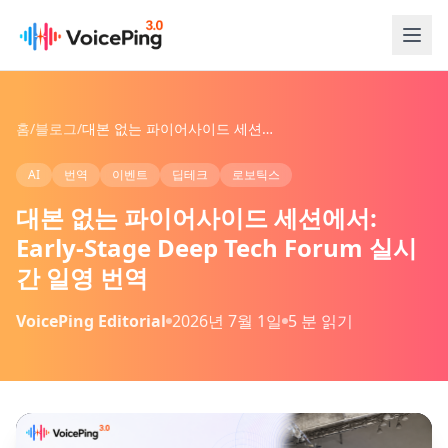
본문으로 건너뛰기
홈
/
블로그
/
대본 없는 파이어사이드 세션에서: Early-Stage Deep Tech Forum 실시간 일영 번역
AI
번역
이벤트
딥테크
로보틱스
대본 없는 파이어사이드 세션에서:
Early-Stage Deep Tech Forum 실시
간 일영 번역
VoicePing Editorial
2026년 7월 1일
5 분 읽기