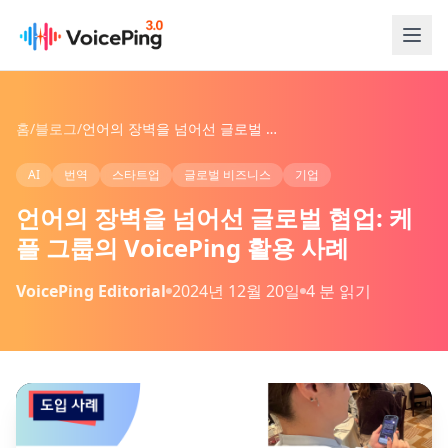
본문으로 건너뛰기
홈
/
블로그
/
언어의 장벽을 넘어선 글로벌 협업: 케플 그룹의 VoicePing 활용 사례
AI
번역
스타트업
글로벌 비즈니스
기업
언어의 장벽을 넘어선 글로벌 협업: 케
플 그룹의 VoicePing 활용 사례
VoicePing Editorial
2024년 12월 20일
4 분 읽기