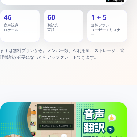
46
60
1 + 5
音声認識
翻訳先
無料プラン
ロケール
言語
ユーザー＋リスナ
ー
まずは無料プランから。メンバー数、AI利用量、ストレージ、管
理機能が必要になったらアップグレードできます。