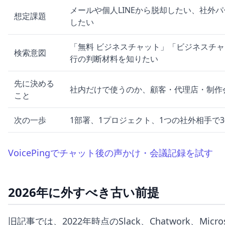
メールや個人LINEから脱却したい、社外
想定課題
したい
「無料 ビジネスチャット」「ビジネスチャ
検索意図
行の判断材料を知りたい
先に決める
社内だけで使うのか、顧客・代理店・制作
こと
次の一歩
1部署、1プロジェクト、1つの社外相手で
VoicePingでチャット後の声かけ・会議記録を試す
2026年に外すべき古い前提
旧記事では、2022年時点のSlack、Chatwork、Micros