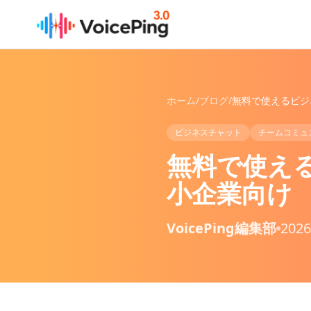
メインコンテンツへスキップ
ホーム
/
ブログ
/
ビジネスチャット
チームコミュ
無料で使える
小企業向け
VoicePing編集部
202