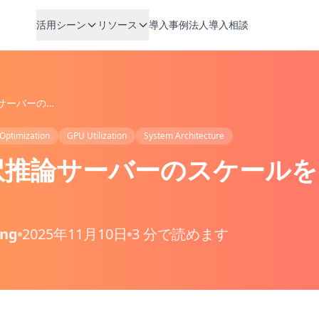
活用シーン
リソース
導入事例
法人導入相談
Part 1：翻訳推論サーバーのスケールを阻むボトルネック
Optimization
GPU Utilization
System Architecture
：翻訳推論サーバーのスケール
ing
2025年11月10日
3 分で読めます