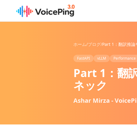
メインコンテンツへスキップ
ホーム
/
ブログ
/
FastAPI
vLLM
Performance 
Part 1
ネック
Ashar Mirza - VoiceP