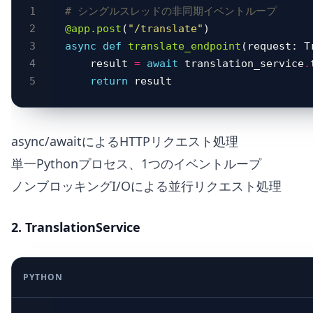
# シングルスレッドの非同期イベントループ
@app.post
(
"/translate"
async
def
translate_endpoint
    result 
=
await
 translation_service
.
return
async/awaitによるHTTPリクエスト処理
単一Pythonプロセス、1つのイベントループ
ノンブロッキングI/Oによる並行リクエスト処理
2. TranslationService
PYTHON