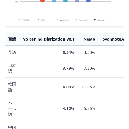
言語
VoicePing Diarization v0.1
NeMo
pyannoteAI p
英語
3.54%
4.50%
日本
3.79%
7.30%
語
韓国
4.08%
10.86%
語
ベト
ナム
4.12%
5.56%
語
中国