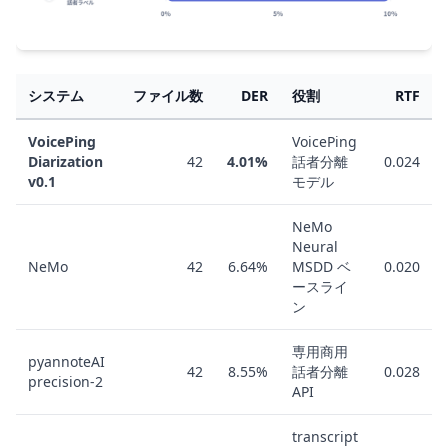
システム
ファイル数
DER
役割
RTF
VoicePing
VoicePing
Diarization
42
4.01%
話者分離
0.024
v0.1
モデル
NeMo
Neural
NeMo
42
6.64%
MSDD ベ
0.020
ースライ
ン
専用商用
pyannoteAI
42
8.55%
話者分離
0.028
precision-2
API
transcript