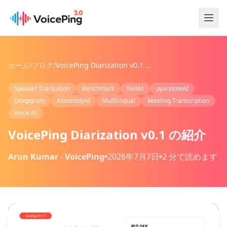
メインコンテンツへスキップ
ホーム
/
ブログ
/
VoicePing Diarization v0.1 の紹介
Speaker Diarization
Benchmark
NeMo
pyannoteAI
Deepgram
AssemblyAI
Multilingual
Meeting Transcription
Voice AI
VoicePing Diarization v0.1 の紹介
Arun Kumar - VoicePing
2026年7月7日
2 分で読めます