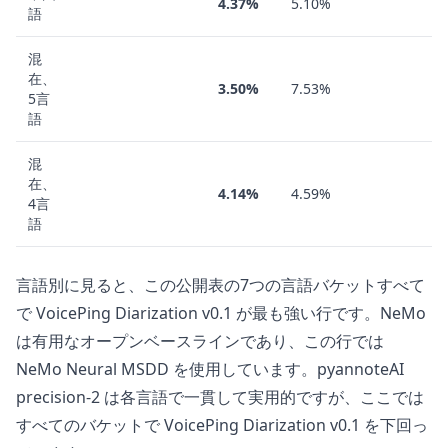
4.37%
5.10%
語
混
在、
3.50%
7.53%
5言
語
混
在、
4.14%
4.59%
4言
語
言語別に見ると、この公開表の7つの言語バケットすべて
で VoicePing Diarization v0.1 が最も強い行です。NeMo
は有用なオープンベースラインであり、この行では
NeMo Neural MSDD を使用しています。pyannoteAI
precision-2 は各言語で一貫して実用的ですが、ここでは
すべてのバケットで VoicePing Diarization v0.1 を下回っ