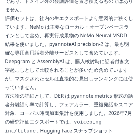
であり、ドメイン外の会議評価を置き換えるものではあり
ません。
評価セットは、社内の生エクスポートより意図的に狭くし
ています。NeMo は主要なローカル・オープンベースラ
インとして含め、再実行成果物の NeMo Neural MSDD
結果を使いました。pyannoteAI precision-2 は、最も明
確な専用商用話者分離サービスとして含めています。
Deepgram と AssemblyAI は、購入検討時に話者付き文
字起こしとして比較されることが多いため含めています
が、マスクされたセルは直接的な見出しランキングには使
っていません。
方法論の詳細として、DER は pyannote.metrics 形式の話
者分離誤り率で計算し、フェアカラー、重複発話をスコア
対象、コーパス時間加重集計を使用しました。2026年7月
の研究評価エクスポートでは、
voiceping-
Hugging Face スナップショット
inc/titanet