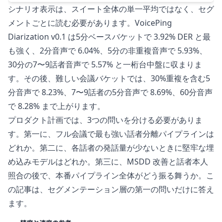
シナリオ表示は、スイート全体の単一平均ではなく、セグ
メントごとに読む必要があります。VoicePing
Diarization v0.1 は5分ベースバケットで 3.92% DER と最
も強く、2分音声で 6.04%、5分の非重複音声で 5.93%、
30分の7〜9話者音声で 5.57% と一桁台中盤に収まりま
す。その後、難しい会議バケットでは、30%重複を含む5
分音声で 8.23%、7〜9話者の5分音声で 8.69%、60分音声
で 8.28% まで上がります。
プロダクト計画では、3つの問いを分ける必要がありま
す。第一に、フル会議で最も強い話者分離パイプラインは
どれか。第二に、各話者の発話量が少ないときに堅牢な埋
め込みモデルはどれか。第三に、MSDD 改善と話者本人
照合の後で、本番パイプライン全体がどう振る舞うか。こ
の記事は、セグメンテーション層の第一の問いだけに答え
ます。