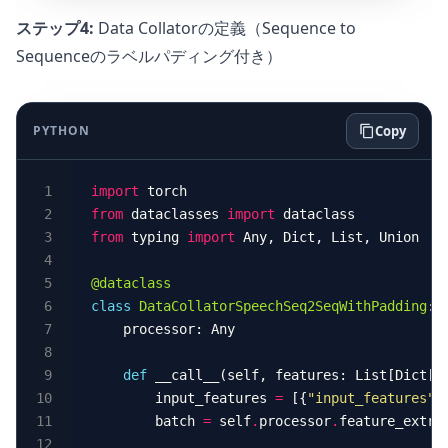
ステップ4:
Data Collatorの定義（Sequence to
Sequenceのラベルパディング付き）
PYTHON
Copy
import
from
 dataclasses 
import
from
 typing 
import
@dataclass
class
DataCollatorSpeechSeq2SeqWithPadding
def
 __call__(self, features: List[Dict[s
        input_features 
=
 [{
"input_features"
:
        batch 
=
 self
.
processor
.
feature_extra