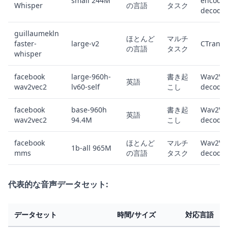
small 244M
encoder
Whisper
の言語
タスク
decode
guillaumekln
ほとんど
マルチ
faster-
large-v2
CTransl
の言語
タスク
whisper
facebook
large-960h-
書き起
Wav2Ve
英語
wav2vec2
lv60-self
こし
decode
facebook
base-960h
書き起
Wav2Ve
英語
wav2vec2
94.4M
こし
decode
facebook
ほとんど
マルチ
Wav2Ve
1b-all 965M
mms
の言語
タスク
decode
代表的な音声データセット:
データセット
時間/サイズ
対応言語