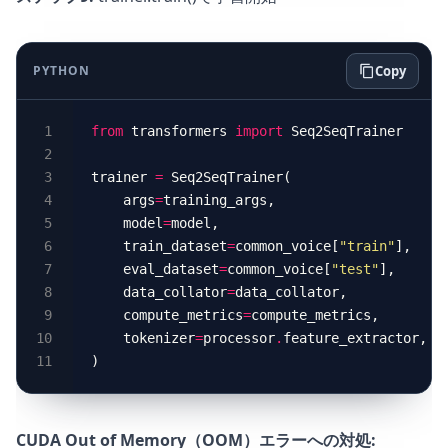
PYTHON
Copy
from
 transformers 
import
trainer 
=
    args
=
    model
=
    train_dataset
=
common_voice[
"train"
    eval_dataset
=
common_voice[
"test"
    data_collator
=
    compute_metrics
=
    tokenizer
=
processor
.
CUDA Out of Memory（OOM）エラーへの対処: