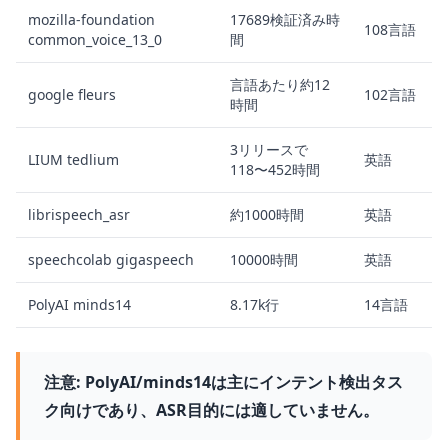
mozilla-foundation
17689検証済み時
108言語
common_voice_13_0
間
言語あたり約12
google fleurs
102言語
時間
3リリースで
LIUM tedlium
英語
118〜452時間
librispeech_asr
約1000時間
英語
speechcolab gigaspeech
10000時間
英語
PolyAI minds14
8.17k行
14言語
注意:
PolyAI/minds14は主にインテント検出タス
ク向けであり、ASR目的には適していません。