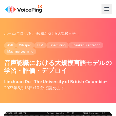
メインコンテンツへスキップ
ホーム
/
ブログ
/
音声認識における大規模言語モデルの学習・評価・デプロイ
ASR
Whisper
LLM
Fine-tuning
Speaker Diarization
Machine Learning
音声認識における大規模言語モデルの
学習・評価・デプロイ
Linchuan Du - The University of British Columbia
2023年8月15日
10 分で読めます