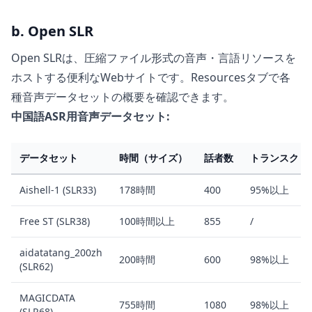
b. Open SLR
Open SLRは、圧縮ファイル形式の音声・言語リソースを
ホストする便利なWebサイトです。Resourcesタブで各
種音声データセットの概要を確認できます。
中国語ASR用音声データセット:
データセット
時間（サイズ）
話者数
トランスクリ
Aishell-1 (SLR33)
178時間
400
95%以上
Free ST (SLR38)
100時間以上
855
/
aidatatang_200zh
200時間
600
98%以上
(SLR62)
MAGICDATA
755時間
1080
98%以上
(SLR68)