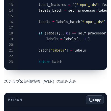
        label_features 
=
 [{
"input_ids"
: feat
        labels_batch 
=
 self
.
processor
.
tokeni
        labels 
=
 labels_batch[
"input_ids"
]
.
m
if
 (labels[:, 
0
] 
==
 self
.
processor
.
t
            labels 
=
 labels[:, 
1
        batch[
"labels"
] 
=
return
ステップ5:
評価指標（WER）の読み込み
PYTHON
Copy