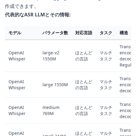
作成できます。
代表的なASR LLMとその情報:
モデル
パラメータ数
対応言語
タスク
構造
Transfo
OpenAI
large-v2
ほとんど
マルチ
encoder
Whisper
1550M
の言語
タスク
decode
Regular
Transfo
OpenAI
ほとんど
マルチ
large 1550M
encoder
Whisper
の言語
タスク
decode
Transfo
OpenAI
medium
ほとんど
マルチ
encoder
Whisper
769M
の言語
タスク
decode
Transfo
OpenAI
ほとんど
マルチ