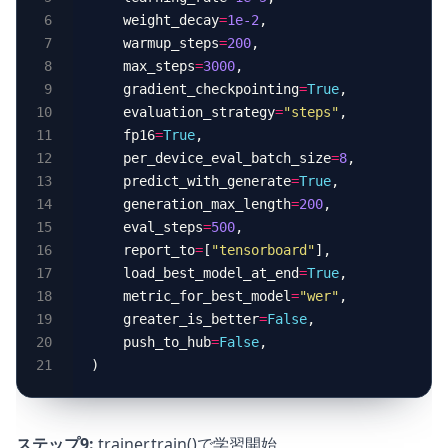
    weight_decay
=
1e-2
,                      
    warmup_steps
=
200
,                       
    max_steps
=
3000
,                         
    gradient_checkpointing
=
True
,            
    evaluation_strategy
=
"steps"
,            
    fp16
=
True
,                              
    per_device_eval_batch_size
=
8
,           
    predict_with_generate
=
True
,             
    generation_max_length
=
200
,              
    eval_steps
=
500
,                         
    report_to
=
[
"tensorboard"
],              
    load_best_model_at_end
=
True
,            
    metric_for_best_model
=
"wer"
,            
    greater_is_better
=
False
,                
    push_to_hub
=
False
,                      
ステップ9:
trainer.train()で学習開始