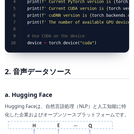
print(
f
' Current PyTorch version is 
{
torch
.
_
print(
f
' Current CUDA version is 
{
torch
.
vers
print(
f
' cuDNN version is 
{
torch
.
backends
.
cu
print(
f
' The number of available GPU devices
# Use CUDA on the device
device 
=
 torch
.
device(
"cuda"
2. 音声データソース
a. Hugging Face
Hugging Faceは、自然言語処理（NLP）と人工知能に特
化した企業およびオープンソースプラットフォームです。