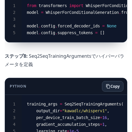
from
 transformers 
import
model 
=
 WhisperForConditionalGeneration
.
from
model
.
config
.
forced_decoder_ids 
=
None
model
.
config
.
suppress_tokens 
=
ステップ8:
Seq2SeqTrainingArgumentsでハイパーパラ
メータを定義
PYTHON
Copy
training_args 
=
    output_dir
=
"kawadlc/whisperv1"
,         
    per_device_train_batch_size
=
16
,         
    gradient_accumulation_steps
=
1
,          
    learning_rate
=
1e-5
,                     