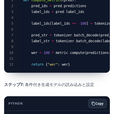
    pred_ids 
=
 pred
.
    label_ids 
=
 pred
.
    label_ids[label_ids 
==
-
100
] 
=
 tokenizer
    pred_str 
=
 tokenizer
.
batch_decode(pred_i
    label_str 
=
 tokenizer
.
batch_decode(label
    wer 
=
100
*
 metric
.
compute(predictions
=
p
return
 {
"wer"
ステップ7:
条件付き生成モデルの読み込みと設定
PYTHON
Copy