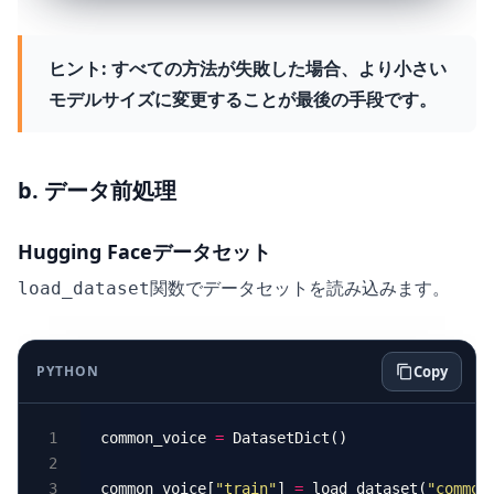
ヒント:
すべての方法が失敗した場合、より小さい
モデルサイズに変更することが最後の手段です。
b. データ前処理
Hugging Faceデータセット
関数でデータセットを読み込みます。
load_dataset
PYTHON
Copy
common_voice 
=
common_voice[
"train"
] 
=
 load_dataset(
"common