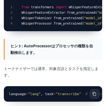
from
 transformers 
import
WhisperFeatureExtractor
.
from_pretrained(
"mod
WhisperTokenizer
.
from_pretrained(
"model_id"
WhisperProcessor
.
from_pretrained(
"model_id"
ヒント:
AutoProcessorはプロセッサの種類を自
動検出します。
トークナイザーでは通常、対象言語とタスクを指定しま
す。
language
=
"lang"
, task
=
"transcribe"
# or "tra