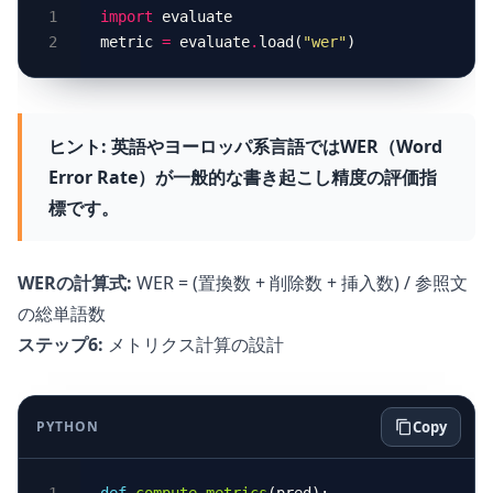
import
metric 
=
 evaluate
.
load(
"wer"
ヒント:
英語やヨーロッパ系言語ではWER（Word
Error Rate）が一般的な書き起こし精度の評価指
標です。
WERの計算式:
WER = (置換数 + 削除数 + 挿入数) / 参照文
の総単語数
ステップ6:
メトリクス計算の設計
PYTHON
Copy
def
compute_metrics