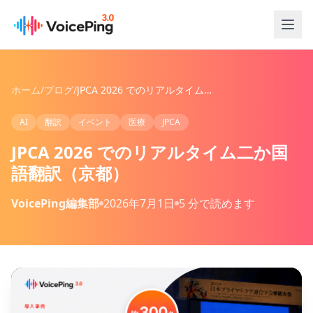
メインコンテンツへスキップ
ホーム
/
ブログ
/
JPCA 2026 でのリアルタイム二か国語翻訳（京都）
AI
翻訳
イベント
医療
JPCA
JPCA 2026 でのリアルタイム二か国
語翻訳（京都）
VoicePing編集部
2026年7月1日
5 分で読めます