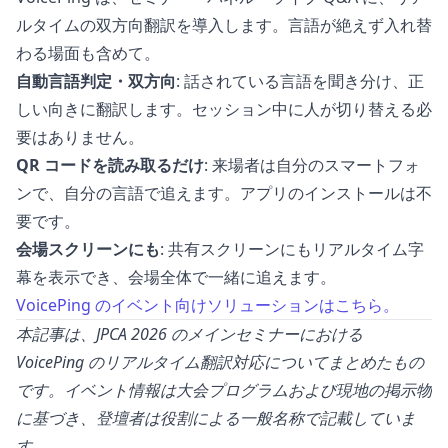
ルタイムの双方向翻訳を導入します。言語が絶えず入れ替
わる場面も含めて。
自動言語判定・双方向
: 話されている言語を聞き分け、正
しい向きに翻訳します。セッション中に人が切り替える必
要はありません。
QR コードを読み取るだけ
: 来場者は自分のスマートフォ
ンで、自分の言語で追えます。アプリのインストールは不
要です。
会場スクリーンにも
: 共有スクリーンにもリアルタイム字
幕を表示でき、会場全体で一緒に追えます。
VoicePing のイベント向けソリューションはこちら。
本記事は、JPCA 2026 のメインセミナーにおける
VoicePing のリアルタイム翻訳対応についてまとめたもの
です。イベント情報は大会プログラムおよび現地の掲示物
に基づき、登壇者は役割による一般名称で記載していま
す。