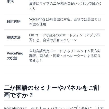
形式
最後にライブの二か国語 Q&A・パネルで締めく
くり
VoicePing は48言語に対応。会場では英語と日
対応言語
本語を使用
QR コードで自分のスマートフォン（アプリ不
視聴方法
要）と、会場の共有スクリーン
自動言語判定モードによるリアルタイム双方向
VoicePing
翻訳。両方向・同時・オペレーターによる切り
の役割
替えなし
二か国語のセミナーやパネルをご計
画ですか？
VoicePing は、セミナー・パネル・ライブ Q&A に、リア