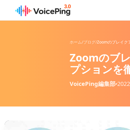
メインコンテンツへスキップ
ホーム
/
ブログ
/
Zoomの
プションを
VoicePing編集部
202