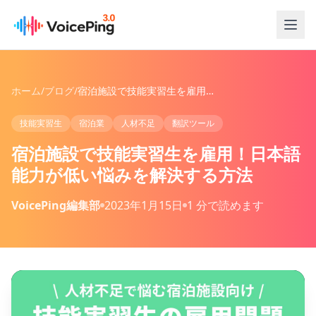
メインコンテンツへスキップ
ホーム
/
ブログ
/
宿泊施設で技能実習生を雇用！日本語能力が低い悩みを解決する方法
技能実習生
宿泊業
人材不足
翻訳ツール
宿泊施設で技能実習生を雇用！日本語
能力が低い悩みを解決する方法
VoicePing編集部
2023年1月15日
1 分で読めます