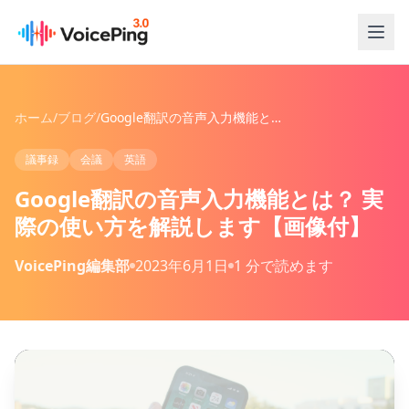
メインコンテンツへスキップ
ホーム
/
ブログ
/
Google翻訳の音声入力機能とは？ 実際の使い方を解説します【画像付】
議事録
会議
英語
Google翻訳の音声入力機能とは？ 実
際の使い方を解説します【画像付】
VoicePing編集部
2023年6月1日
1 分で読めます