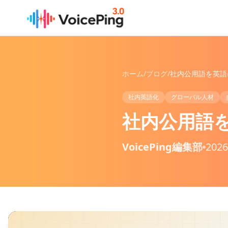
メインコンテンツへスキップ
ホーム
/
ブログ
/
社内英語化
グローバル人材
社内公用語を
VoicePing編集部
202