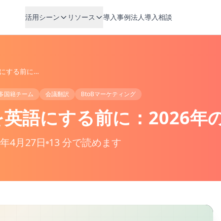
活用シーン
リソース
導入事例
法人導入相談
社内公用語を英語にする前に：2026年の導入設計
多国籍チーム
会議翻訳
BtoBマーケティング
英語にする前に：2026年
6年4月27日
13 分で読めます