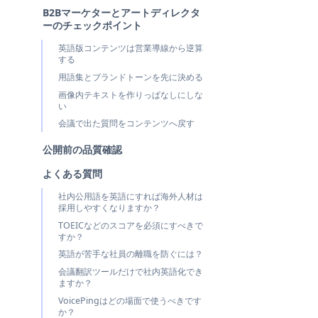
B2Bマーケターとアートディレクタ
ーのチェックポイント
英語版コンテンツは営業導線から逆算
する
用語集とブランドトーンを先に決める
画像内テキストを作りっぱなしにしな
い
会議で出た質問をコンテンツへ戻す
公開前の品質確認
よくある質問
社内公用語を英語にすれば海外人材は
採用しやすくなりますか？
TOEICなどのスコアを必須にすべきで
すか？
英語が苦手な社員の離職を防ぐには？
会議翻訳ツールだけで社内英語化でき
ますか？
VoicePingはどの場面で使うべきです
か？