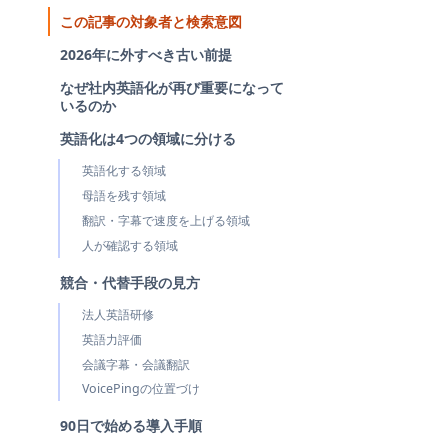
この記事の対象者と検索意図
2026年に外すべき古い前提
なぜ社内英語化が再び重要になって
いるのか
英語化は4つの領域に分ける
英語化する領域
母語を残す領域
翻訳・字幕で速度を上げる領域
人が確認する領域
競合・代替手段の見方
法人英語研修
英語力評価
会議字幕・会議翻訳
VoicePingの位置づけ
90日で始める導入手順