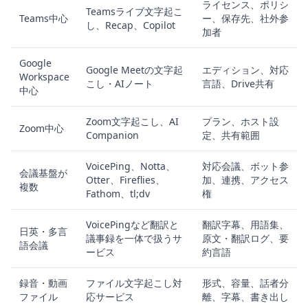
ライセンス、ポリシ
Teamsライブ文字起こ
Teams中心
ー、保存先、社外参
し、Recap、Copilot
加者
Google
Google Meetの文字起
エディション、対応
Workspace
こし・AIノート
言語、Drive共有
中心
Zoom文字起こし、AI
プラン、ホスト設
Zoom中心
Companion
定、共有範囲
VoicePing、Notta、
対応会議、ボット参
会議基盤が
Otter、Fireflies、
加、連携、アクセス
複数
Fathom、tl;dv
権
VoicePingなど翻訳と
翻訳字幕、用語集、
日英・多言
議事録を一体で扱うサ
原文・翻訳ログ、要
語会議
ービス
約言語
録音・動画
ファイル文字起こし対
形式、容量、話者分
ファイル
応サービス
離、字幕、書き出し