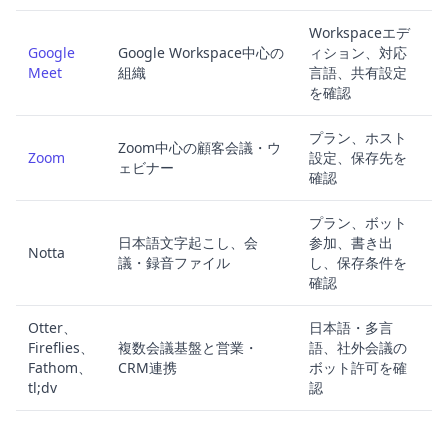
Workspaceエデ
Google
Google Workspace中心の
ィション、対応
Meet
組織
言語、共有設定
を確認
プラン、ホスト
Zoom中心の顧客会議・ウ
Zoom
設定、保存先を
ェビナー
確認
プラン、ボット
日本語文字起こし、会
参加、書き出
Notta
議・録音ファイル
し、保存条件を
確認
Otter、
日本語・多言
Fireflies、
複数会議基盤と営業・
語、社外会議の
Fathom、
CRM連携
ボット許可を確
tl;dv
認