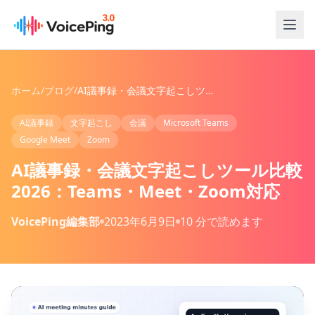
メインコンテンツへスキップ
ホーム
/
ブログ
/
AI議事録・会議文字起こしツール比較 2026：Teams・Meet・Zoom対応
AI議事録
文字起こし
会議
Microsoft Teams
Google Meet
Zoom
AI議事録・会議文字起こしツール比較
2026：Teams・Meet・Zoom対応
VoicePing編集部
2023年6月9日
10 分で読めます