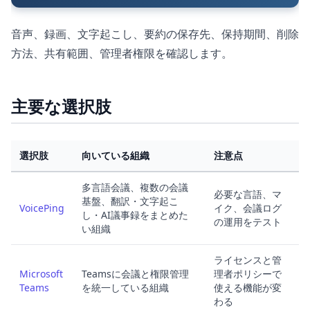
音声、録画、文字起こし、要約の保存先、保持期間、削除
方法、共有範囲、管理者権限を確認します。
主要な選択肢
選択肢
向いている組織
注意点
多言語会議、複数の会議
必要な言語、マ
基盤、翻訳・文字起こ
VoicePing
イク、会議ログ
し・AI議事録をまとめた
の運用をテスト
い組織
ライセンスと管
Microsoft
Teamsに会議と権限管理
理者ポリシーで
Teams
を統一している組織
使える機能が変
わる