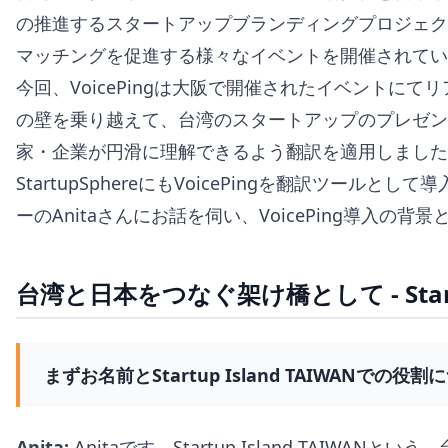
の推進するスタートアップブランディングプロジェク
マッチングを促進する様々なイベントを開催されてい
今回、VoicePingは大阪で開催されたイベントに
の壁を乗り越えて、台湾のスタートアップのプレゼ
家・企業が円滑に理解できるよう翻訳を適用しました
StartupSphereにもVoicePingを翻訳ツー
ーのAnitaさんにお話を伺い、VoicePing導入
台湾と日本をつなぐ架け橋として - Startu
まずお名前とStartup Island TAIWANで
Anita:
Anitaです。Startup Island TAI