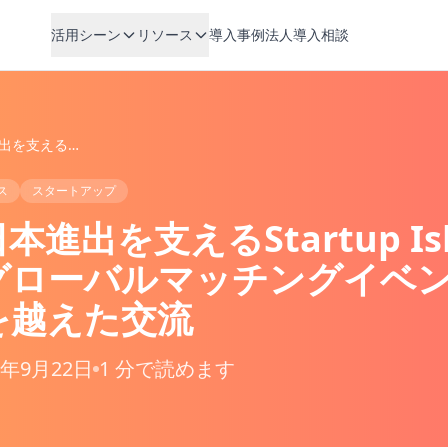
活用シーン
リソース
導入事例
法人導入相談
台湾企業の日本進出を支えるStartup Island TAIWANがグローバルマッチングイベントで実現した言語の壁を越えた交流
ス
スタートアップ
進出を支えるStartup Isl
がグローバルマッチングイベ
を越えた交流
5年9月22日
1 分で読めます