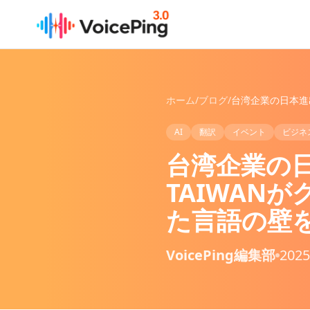
メインコンテンツへスキップ
ホーム
/
ブログ
/
AI
翻訳
イベント
ビジネ
台湾企業の日本
TAIWAN
た言語の壁
VoicePing編集部
202