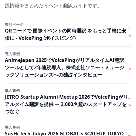
践情報をまとめたイベント翻訳ガイドです。
製品ページ
-
QRコードで 国際イベントの同時通訳 をもっと手軽に安
>
価に - VoicePing (ボイスピング)
導入事例
AnimeJapan 2025でVoicePingがリアルタイムAI翻訳
-
ツールとして2年連続導入。株式会社ソニー・ミュージ
>
ックソリューションズへの独占インタビュー
導入事例
JETRO Startup Alumni Meetup 2026でVoicePingがリ
-
アルタイム翻訳を提供 — 2,000名超のスタートアップを
>
つなぐ
導入事例
SusHi Tech Tokyo 2026 GLOBAL × SCALEUP TOKYO
-