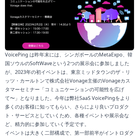
VoicePing は昨年末には、シンガポールのMetaExpo、韓
国ソウルのSoftWaveという2つの展示会に参加しました
が、2023年の初イベントは、東京ミッドタウンのザ・リ
ッツ・カールトンで株式会社Vonage主催のVonageカス
タマーセミナー「コミュニケーションの可能性を広げ
て〜」となりました。今年は弊社SaaS VoicePingをより
多くのお客様に知ってもらい、さらにより良いプロダク
ト・サービスとしていくため、各種イベントや展示会な
ど、精力的に参加していく予定です。
イベントは大きく二部構成で、第一部前半がイントロダク