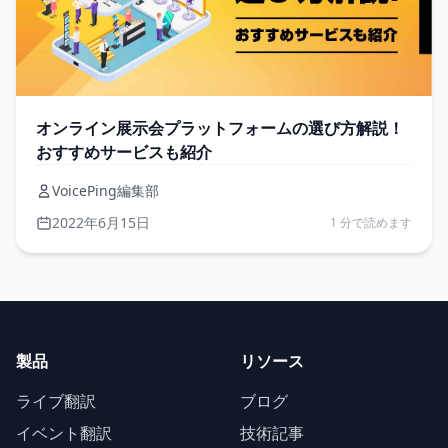
オンライン展示会プラットフォームの選び方解説！
おすすめサービスも紹介
VoicePing編集部
2022年6月15日
1 分で読めます
製品
リソース
ライブ翻訳
ブログ
イベント翻訳
技術記事